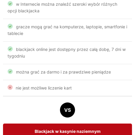
w Internecie można znaleźć szeroki wybór różnych
opcji blackjacka
gracze mogą grać na komputerze, laptopie, smartfonie i
tablecie
blackjack online jest dostępny przez całą dobę, 7 dni w
tygodniu
można grać za darmo i za prawdziwe pieniądze
nie jest możliwe liczenie kart
VS
Blackjack w kasynie naziemnym