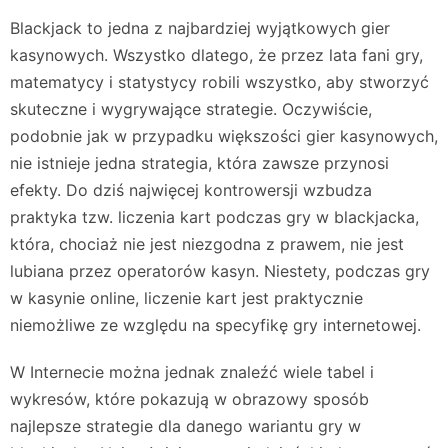
Blackjack to jedna z najbardziej wyjątkowych gier
kasynowych. Wszystko dlatego, że przez lata fani gry,
matematycy i statystycy robili wszystko, aby stworzyć
skuteczne i wygrywające strategie. Oczywiście,
podobnie jak w przypadku większości gier kasynowych,
nie istnieje jedna strategia, która zawsze przynosi
efekty. Do dziś najwięcej kontrowersji wzbudza
praktyka tzw. liczenia kart podczas gry w blackjacka,
która, chociaż nie jest niezgodna z prawem, nie jest
lubiana przez operatorów kasyn. Niestety, podczas gry
w kasynie online, liczenie kart jest praktycznie
niemożliwe ze względu na specyfikę gry internetowej.
W Internecie można jednak znaleźć wiele tabel i
wykresów, które pokazują w obrazowy sposób
najlepsze strategie dla danego wariantu gry w