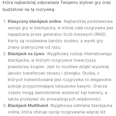
która najbardziej odpowiada Twojemu stylowi gry oraz
budżetowi na tę rozrywkę.
Klasyczny blackjack online
. Najbardziej podstawowa
wersja gry w blackjacka, w której cała rozgrywka jest
napędzana przez generator liczb losowych (RNG).
Karty są rozdawane bardzo szybko, a wynik gry
znany praktycznie od razu.
Blackjack na żywo
. Wyjątkowy rodzaj internetowego
blackjacka, w którym rozgrywce towarzyszy
prawdziwy krupier. Jest to możliwe dzięki wysokiej
jakości transferowi obrazu i dźwięku. Studia, z
których transmitowana jest rozgrywka to eleganckie
pokoje przypominające luksusowe kasyno. Gracze
często mogą samodzielnie wybierać kąt kamery, a
także przesyłać do prowadzących wiadomości.
Blackjack Multihand
. Wyjątkowa odmiana blackjacka
online, która oferuje opcję rozgrywania więcej niż