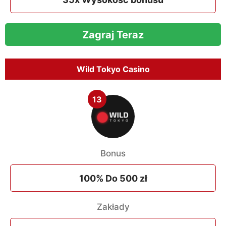
Zagraj Teraz
Wild Tokyo Casino
13
Bonus
100% Do 500 zł
Zakłady