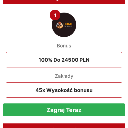
1
Bonus
100% Do 24500 PLN
Zakłady
45x Wysokość bonusu
Zagraj Teraz