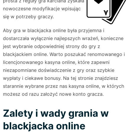
prosta z reguły gra karciana zyskała
nowoczesne modyfikacje wpisując
się w potrzeby graczy.
Aby gra w blackjacka online była przyjemna i
dostarczała wyłącznie najlepszych wrażeń, konieczne
jest wybranie odpowiedniej strony do gry z
blackjackiem online. Warto poszukać renomowanego i
licencjonowanego kasyna online, które zapewni
niezapomniane doświadczenie z gry oraz szybkie
wypłaty i ciekawe bonusy. Na tej stronie znajdziesz
starannie wybrane przez nas kasyna online, w których
możesz od razu założyć nowe konto gracza.
Zalety i wady grania w
blackjacka online