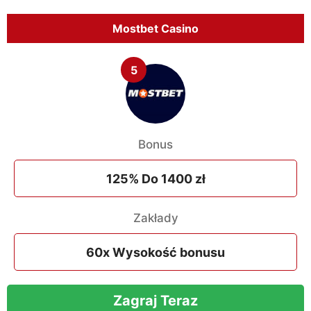
Mostbet Casino
5
Bonus
125% Do 1400 zł
Zakłady
60x Wysokość bonusu
Zagraj Teraz