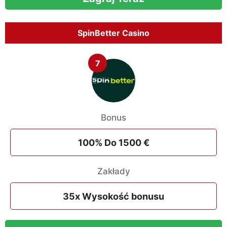
SpinBetter Casino
7
Bonus
100% Do 1500 €
Zakłady
35x Wysokość bonusu