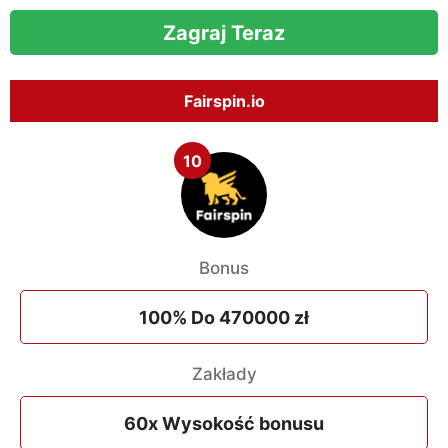
Zagraj Teraz
Fairspin.io
10
Bonus
100% Do 470000 zł
Zakłady
60x Wysokość bonusu