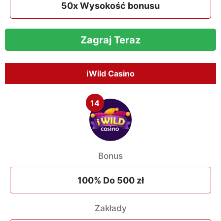
50x Wysokość bonusu
Zagraj Teraz
iWild Casino
14
Bonus
100% Do 500 zł
Zakłady