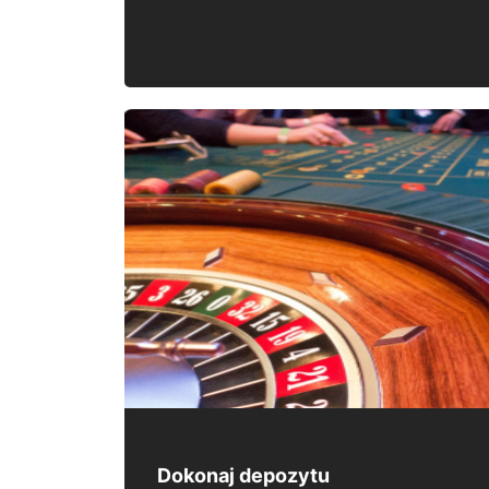
Dokonaj depozytu