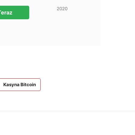
2020
Teraz
Kasyna Bitcoin