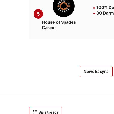
100% Do
30 Darm
5
House of Spades
Casino
Nowe kasyna
Spis treści