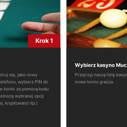
Krok 1
Wybierz kasyno Muc
truj się, jako nowy
Przejrzyj naszą listę kasy
elefonu, wybierz PIN do
nowe konto gracza.
oje konto za pomocą kodu
pomocą wybranej opcji
j, kryptowalut itp.)