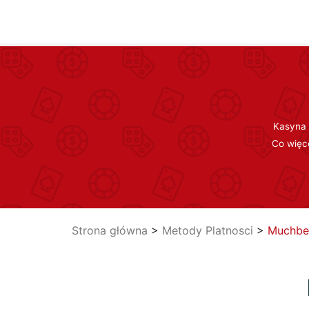
Kasyna 
Co więc
Strona główna
>
Metody Platnosci
>
Muchbe