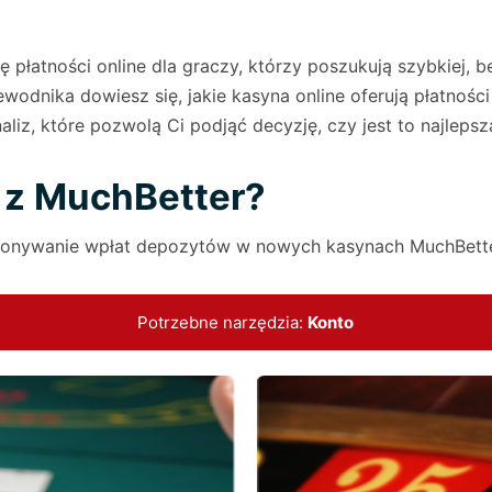
łatności online dla graczy, którzy poszukują szybkiej, bez
wodnika dowiesz się, jakie kasyna online oferują płatnośc
liz, które pozwolą Ci podjąć decyzję, czy jest to najlepsza
 z MuchBetter?
dokonywanie wpłat depozytów w nowych kasynach MuchBette
Potrzebne narzędzia:
Konto