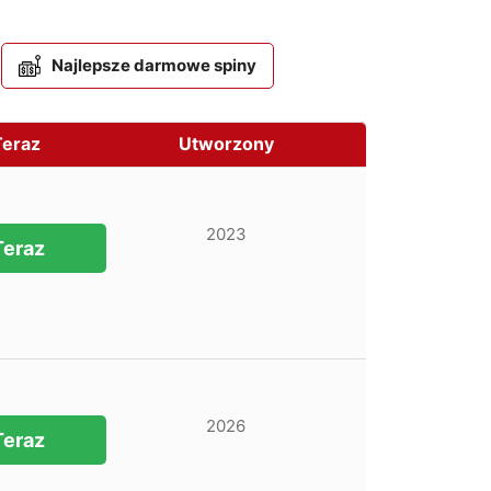
Najlepsze darmowe spiny
Teraz
Utworzony
2023
Teraz
2026
Teraz