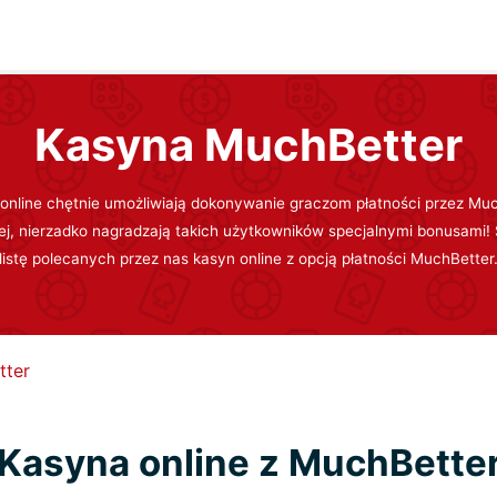
Kasyna MuchBetter
online chętnie umożliwiają dokonywanie graczom płatności przez Muc
ej, nierzadko nagradzają takich użytkowników specjalnymi bonusami!
listę polecanych przez nas kasyn online z opcją płatności MuchBetter
tter
Kasyna online z MuchBette