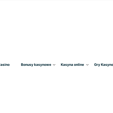
asino
Bonusy kasynowe
Kasyna online
Gry Kasyn
›
›