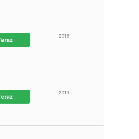
2018
Teraz
2019
Teraz