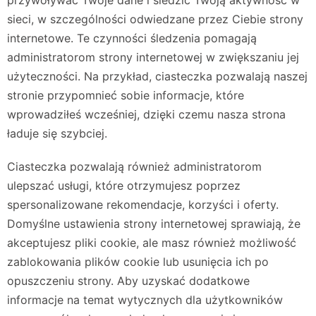
przywoływać Twoje dane i śledzić Twoją aktywność w
sieci, w szczególności odwiedzane przez Ciebie strony
internetowe. Te czynności śledzenia pomagają
administratorom strony internetowej w zwiększaniu jej
użyteczności. Na przykład, ciasteczka pozwalają naszej
stronie przypomnieć sobie informacje, które
wprowadziłeś wcześniej, dzięki czemu nasza strona
ładuje się szybciej.
Ciasteczka pozwalają również administratorom
ulepszać usługi, które otrzymujesz poprzez
spersonalizowane rekomendacje, korzyści i oferty.
Domyślne ustawienia strony internetowej sprawiają, że
akceptujesz pliki cookie, ale masz również możliwość
zablokowania plików cookie lub usunięcia ich po
opuszczeniu strony. Aby uzyskać dodatkowe
informacje na temat wytycznych dla użytkowników