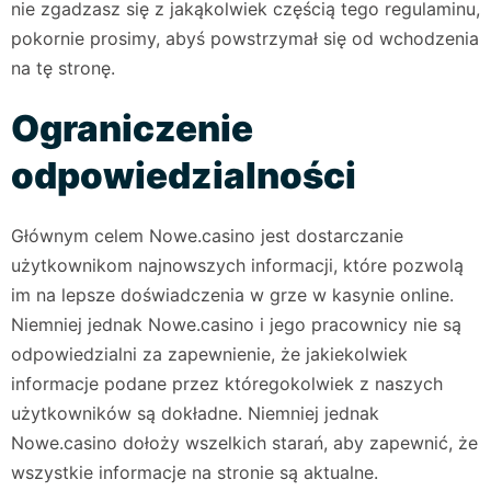
nie zgadzasz się z jakąkolwiek częścią tego regulaminu,
pokornie prosimy, abyś powstrzymał się od wchodzenia
na tę stronę.
Ograniczenie
odpowiedzialności
Głównym celem Nowe.casino jest dostarczanie
użytkownikom najnowszych informacji, które pozwolą
im na lepsze doświadczenia w grze w kasynie online.
Niemniej jednak Nowe.casino i jego pracownicy nie są
odpowiedzialni za zapewnienie, że jakiekolwiek
informacje podane przez któregokolwiek z naszych
użytkowników są dokładne. Niemniej jednak
Nowe.casino dołoży wszelkich starań, aby zapewnić, że
wszystkie informacje na stronie są aktualne.