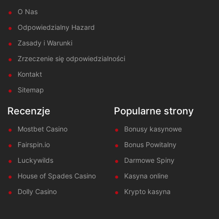
O Nas
Odpowiedzialny Hazard
Zasady i Warunki
Zrzeczenie się odpowiedzialności
Kontakt
Sitemap
Recenzje
Popularne strony
Mostbet Casino
Bonusy kasynowe
Fairspin.io
Bonus Powitalny
Luckywilds
Darmowe Spiny
House of Spades Casino
Kasyna online
Dolly Casino
Krypto kasyna